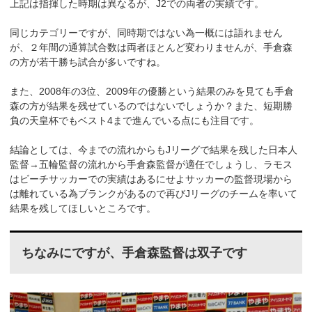
上記は指揮した時期は異なるが、J2での両者の実績です。
同じカテゴリーですが、同時期ではない為一概には語れません
が、２年間の通算試合数は両者ほとんど変わりませんが、手倉森
の方が若干勝ち試合が多いですね。
また、2008年の3位、2009年の優勝という結果のみを見ても手倉
森の方が結果を残せているのではないでしょうか？また、短期勝
負の天皇杯でもベスト4まで進んでいる点にも注目です。
結論としては、今までの流れからもJリーグで結果を残した日本人
監督→五輪監督の流れから手倉森監督が適任でしょうし、ラモス
はビーチサッカーでの実績はあるにせよサッカーの監督現場から
は離れている為ブランクがあるので再びJリーグのチームを率いて
結果を残してほしいところです。
ちなみにですが、手倉森監督は双子です