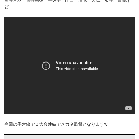
酒井宏樹、酒井高徳、宇佐美、山口、清武、大津、永井、斎藤な
ど
今回の手倉森で３大会連続でメガネ監督となりますw