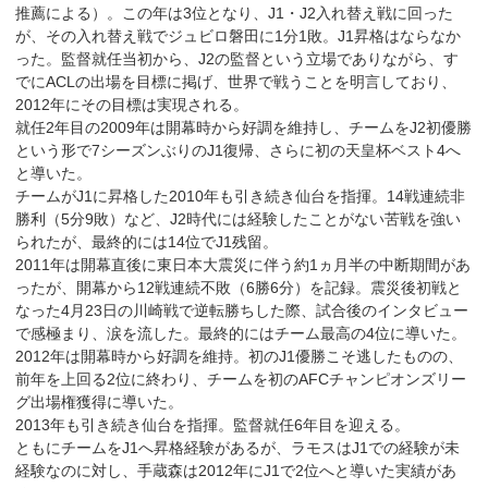
推薦による）。この年は3位となり、J1・J2入れ替え戦に回った
が、その入れ替え戦でジュビロ磐田に1分1敗。J1昇格はならなか
った。監督就任当初から、J2の監督という立場でありながら、す
でにACLの出場を目標に掲げ、世界で戦うことを明言しており、
2012年にその目標は実現される。
就任2年目の2009年は開幕時から好調を維持し、チームをJ2初優勝
という形で7シーズンぶりのJ1復帰、さらに初の天皇杯ベスト4へ
と導いた。
チームがJ1に昇格した2010年も引き続き仙台を指揮。14戦連続非
勝利（5分9敗）など、J2時代には経験したことがない苦戦を強い
られたが、最終的には14位でJ1残留。
2011年は開幕直後に東日本大震災に伴う約1ヵ月半の中断期間があ
ったが、開幕から12戦連続不敗（6勝6分）を記録。震災後初戦と
なった4月23日の川崎戦で逆転勝ちした際、試合後のインタビュー
で感極まり、涙を流した。最終的にはチーム最高の4位に導いた。
2012年は開幕時から好調を維持。初のJ1優勝こそ逃したものの、
前年を上回る2位に終わり、チームを初のAFCチャンピオンズリー
グ出場権獲得に導いた。
2013年も引き続き仙台を指揮。監督就任6年目を迎える。
ともにチームをJ1へ昇格経験があるが、ラモスはJ1での経験が未
経験なのに対し、手蔵森は2012年にJ1で2位へと導いた実績があ