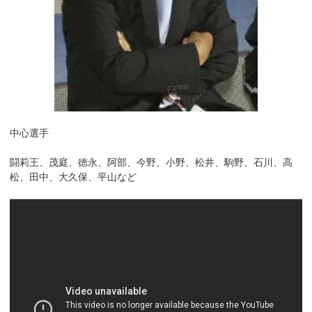
中心選手
闘莉王、茂庭、徳永、阿部、今野、小野、松井、駒野、石川、高
松、田中、大久保、平山など