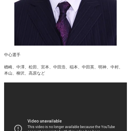
中心選手
楢崎、中澤、松田、宮本、中田浩、稲本、中田英、明神、中村、
本山、柳沢、高原など