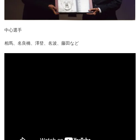
中心選手
相馬、名良橋、澤登、名波、藤田など