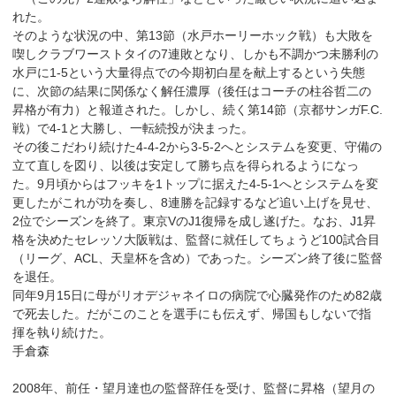
れた。
そのような状況の中、第13節（水戸ホーリーホック戦）も大敗を
喫しクラブワーストタイの7連敗となり、しかも不調かつ未勝利の
水戸に1-5という大量得点での今期初白星を献上するという失態
に、次節の結果に関係なく解任濃厚（後任はコーチの柱谷哲二の
昇格が有力）と報道された。しかし、続く第14節（京都サンガF.C.
戦）で4-1と大勝し、一転続投が決まった。
その後こだわり続けた4-4-2から3-5-2へとシステムを変更、守備の
立て直しを図り、以後は安定して勝ち点を得られるようになっ
た。9月頃からはフッキを1トップに据えた4-5-1へとシステムを変
更したがこれが功を奏し、8連勝を記録するなど追い上げを見せ、
2位でシーズンを終了。東京VのJ1復帰を成し遂げた。なお、J1昇
格を決めたセレッソ大阪戦は、監督に就任してちょうど100試合目
（リーグ、ACL、天皇杯を含め）であった。シーズン終了後に監督
を退任。
同年9月15日に母がリオデジャネイロの病院で心臓発作のため82歳
で死去した。だがこのことを選手にも伝えず、帰国もしないで指
揮を執り続けた。
手倉森
2008年、前任・望月達也の監督辞任を受け、監督に昇格（望月の