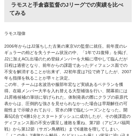
ラモスと手倉森監督のJリーグでの実績を比べ
てみる
ラモス瑠偉
2006年からはJ2落ちした古巣の東京Vの監督に就任。前年度のレ
ギュラーの殆どを失うチーム状況の中、「1年でJ1復帰」を掲げ、
J2に加えACL出場のため登録メンバーを大幅に増やして臨んだが
日程は過密となり、前年からの課題であったディフェンス面での
不安を解消することが出来ず、J2初年度は7位で終了したが、2007
年も指揮を執ることが早々と決定。
この年、チームは名波浩や服部年宏など実績あるベテランを獲
得。在籍メンバー大半を入れ替える大型補強を行い、開幕前には
J1昇格候補の筆頭に挙げられた。体制発表の際にクラブの萩原代
表からは、圧倒的な強さを見せられなかった場合は早期解任の可
能性まで示唆されており、背水の陣で臨むシーズンとなった。開
幕5試合で4勝1分とスタートダッシュに成功したが、その後課題の
ディフェンス面の不安が露呈し連敗を重ね、第7節（アビスパ福岡
戦）から第12節（サガン鳥栖戦）まで6連敗を喫してしまい、
「（この先）2連敗なら解任」などといった厳しい状況に追い込ま